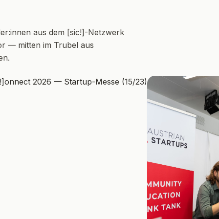
er:innen aus dem [sic!]-Netzwerk
or — mitten im Trubel aus
en.